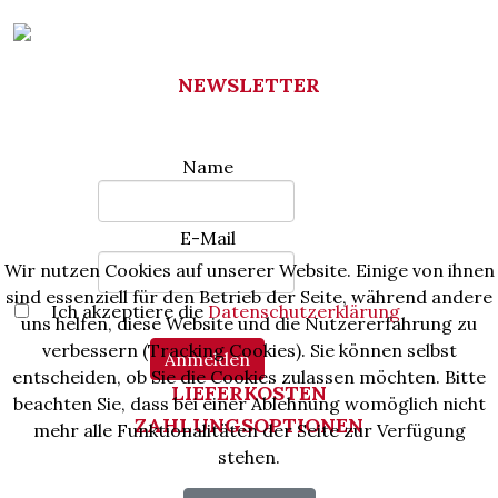
NEWSLETTER
Name
E-Mail
Wir nutzen Cookies auf unserer Website. Einige von ihnen
sind essenziell für den Betrieb der Seite, während andere
Ich akzeptiere die
Datenschutzerklärung
uns helfen, diese Website und die Nutzererfahrung zu
verbessern (Tracking Cookies). Sie können selbst
Anmelden
entscheiden, ob Sie die Cookies zulassen möchten. Bitte
LIEFERKOSTEN
beachten Sie, dass bei einer Ablehnung womöglich nicht
ZAHLUNGSOPTIONEN
mehr alle Funktionalitäten der Seite zur Verfügung
stehen.